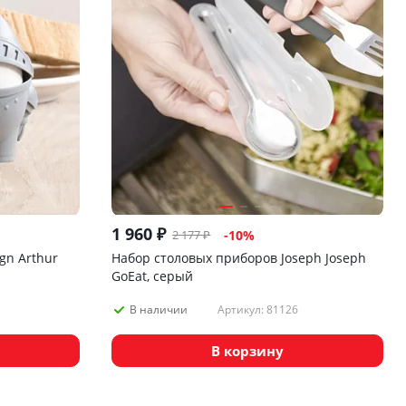
1 960
₽
2 177
₽
-
10
%
gn Arthur
Набор столовых приборов Joseph Joseph
GoEat, серый
Артикул: 81126
В наличии
В корзину