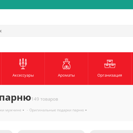
Быстрая и надежная доста
Аксессуары
Ароматы
Организация
 парню
149 товаров
рки мужчине
-
Оригинальные подарки парню