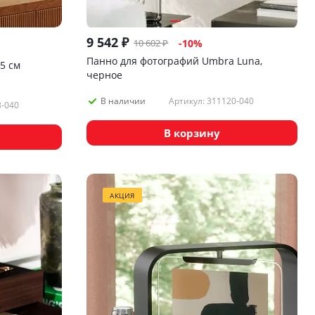
9 542
₽
10 602
₽
-
10
%
Панно для фотографий Umbra Luna,
5 см
черное
Артикул: 311120-040
В наличии
8-040
В корзину
АКЦИЯ