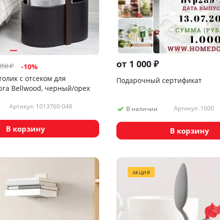
от
1 000 ₽
858
₽
-
10
%
олик с отсеком для
Подарочный сертификат
ra Bellwood, черный/орех
Артикул: 1013760-048
Артикул: 1000
В наличии
В корзину
В корзину
АКЦИЯ