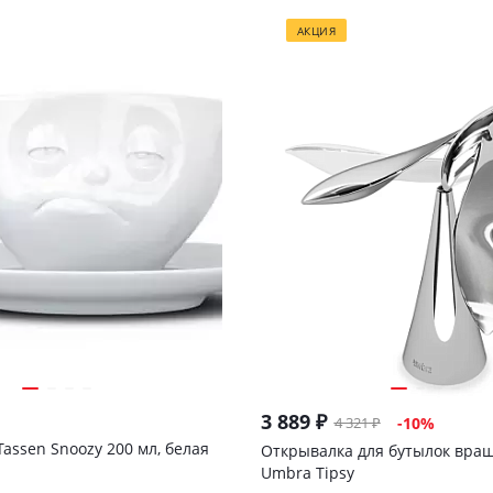
АКЦИЯ
3 889
₽
4 321
₽
-
10
%
assen Snoozy 200 мл, белая
Открывалка для бутылок вр
Umbra Tipsy