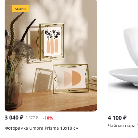
АКЦИЯ
3 040
₽
4 100
₽
3 377
₽
-
10
%
Чайная пара T
Фоторамка Umbra Prisma 13х18 см