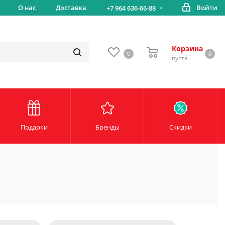
вка
О нас
Доставка
Войти
Беспл
+7 964 636-66-88
Корзина
0
0
пуста
Подарки
Бренды
Скидки