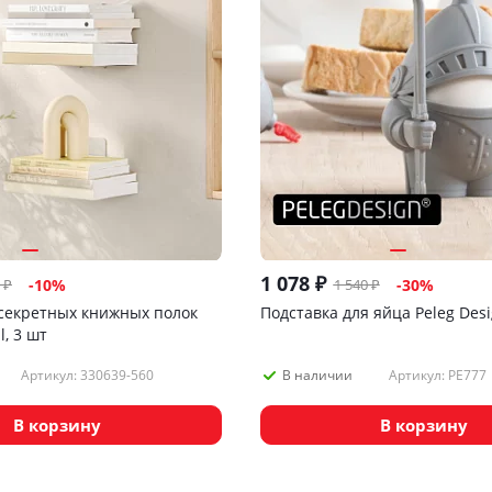
1 078
₽
₽
1 540
₽
-
10
%
-
30
%
секретных книжных полок
Подставка для яйца Peleg Desi
, 3 шт
Артикул: 330639-560
Артикул: PE777
В наличии
В корзину
В корзину