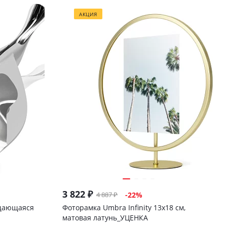
АКЦИЯ
3 822
₽
4 887
₽
-
22
%
ащающаяся
Фоторамка Umbra Infinity 13х18 см,
матовая латунь_УЦЕНКА