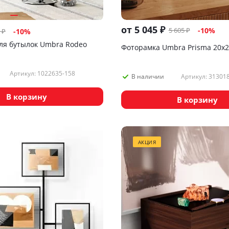
от
5 045 ₽
5 605 ₽
-10%
₽
-
10
%
ля бутылок Umbra Rodeo
Фоторамка Umbra Prisma 20х2
Артикул: 1022635-158
Артикул: 31301
В наличии
В корзину
В корзину
АКЦИЯ