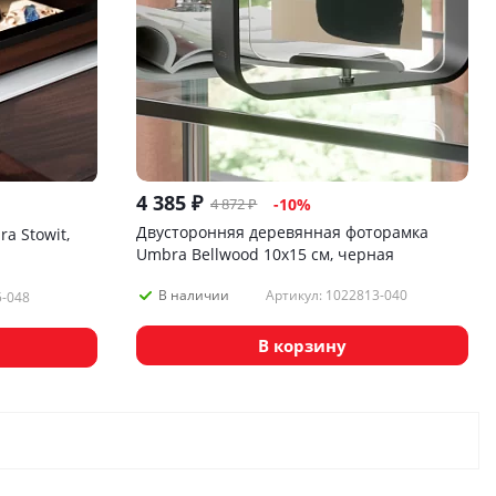
4 385
₽
4 872
₽
-
10
%
Двусторонняя деревянная фоторамка
a Stowit,
Umbra Bellwood 10х15 см, черная
Артикул: 1022813-040
В наличии
5-048
В корзину