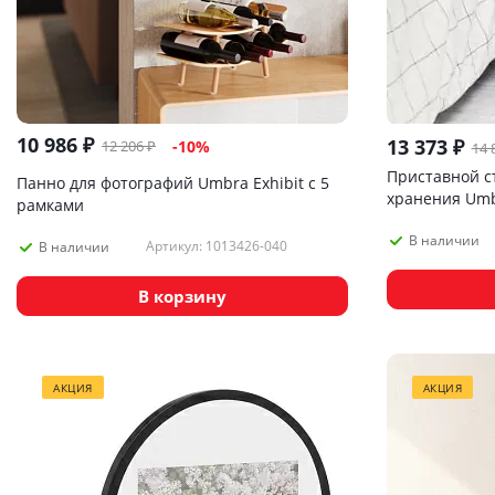
10 986
₽
13 373
₽
12 206
₽
-
10
%
14 
Приставной ст
Панно для фотографий Umbra Exhibit с 5
хранения Umb
рамками
В наличии
Артикул: 1013426-040
В наличии
В корзину
АКЦИЯ
АКЦИЯ