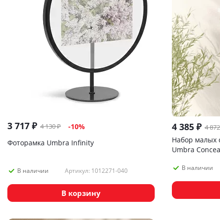
3 717
₽
4 385
₽
4 130
₽
-
10
%
4 872
Набор малых 
Фоторамка Umbra Infinity
Umbra Conceal
В наличии
Артикул: 1012271-040
В наличии
В корзину