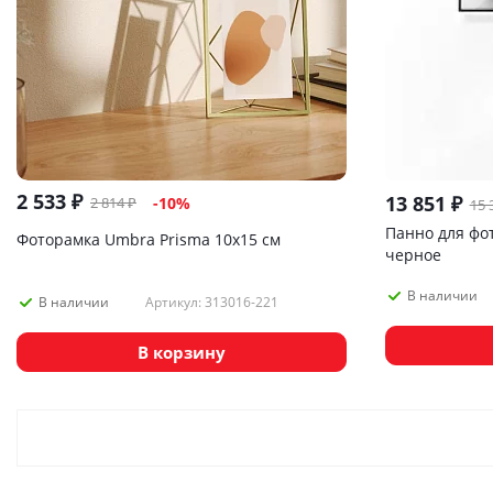
2 533
₽
13 851
₽
2 814
₽
-
10
%
15 
Панно для фо
Фоторамка Umbra Prisma 10х15 см
черное
В наличии
Артикул: 313016-221
В наличии
В корзину