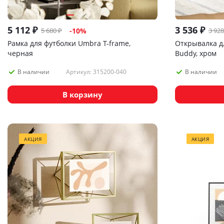
5 112
₽
3 536
₽
5 680
₽
3 928
-
10
%
Рамка для футболки Umbra T-frame,
Открывалка д
черная
Buddy, хром
Артикул: 315200-040
В наличии
В наличии
В корзину
АКЦИЯ
АКЦИЯ