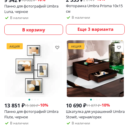
9 542
₽
10 602
₽
Фоторамка Umbra Prisma 10х15
Панно для фотографий Umbra
см
Luna, черное
В наличии
В наличии
Еще 3 варианта
В корзину
АКЦИЯ
АКЦИЯ
13 851
₽
10 690
₽
-
10
%
-
10
%
15 389
₽
11 877
₽
Панно для фотографий Umbra
Шкатулка для украшений Umbra
Flute, черное
Stowit, черная/орех
В наличии
В наличии