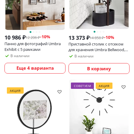
10 986
₽
-
10
%
13 373
₽
-
10
%
12 206
₽
14 858
₽
Панно для фотографий Umbra
Приставной столик с отсеком
Exhibit с 5 рамками
для хранения Umbra Bellwood,
черный/орех
В наличии
В наличии
Еще 4 варианта
В корзину
СОВЕТУЕМ
АКЦИЯ
АКЦИЯ