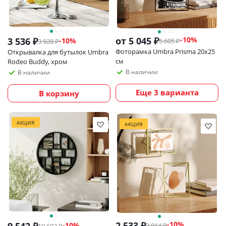
от
5 045 ₽
-10%
3 536
₽
-
10
%
5 605 ₽
3 928
₽
Фоторамка Umbra Prisma 20х25
Открывалка для бутылок Umbra
см
Rodeo Buddy, хром
В наличии
В наличии
Еще 3 варианта
В корзину
АКЦИЯ
АКЦИЯ
2 533
₽
-
10
%
-
10
%
2 814
₽