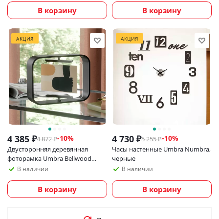
В корзину
В корзину
АКЦИЯ
АКЦИЯ
4 385
₽
4 730
₽
-
10
%
-
10
%
4 872
₽
5 255
₽
Двусторонняя деревянная
Часы настенные Umbra Numbra,
фоторамка Umbra Bellwood
черные
10х15 см, черная
В наличии
В наличии
В корзину
В корзину