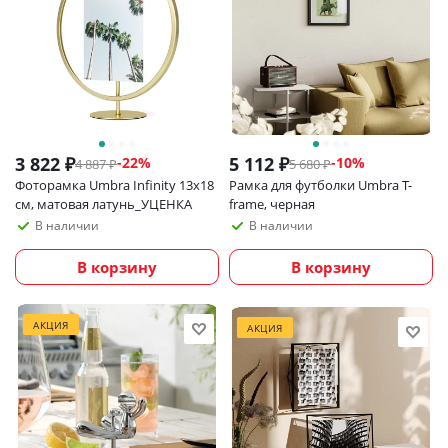
3 822
₽
5 112
₽
-
22
%
-
10
%
4 887
₽
5 680
₽
Фоторамка Umbra Infinity 13х18
Рамка для футболки Umbra T-
см, матовая латунь_УЦЕНКА
frame, черная
В наличии
В наличии
В корзину
В корзину
АКЦИЯ
АКЦИЯ