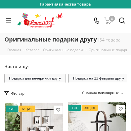
Гарантия качества товара
0
Оригинальные подарки другу
164 товара
-
-
-
Главная
Каталог
Оригинальные подарки
Оригинальные подарки
Часто ищут
Подарки для вечеринки другу
Подарки на 23 февраля другу
Сначала популярные
Фильтр
ХИТ
АКЦИЯ
ХИТ
АКЦИЯ