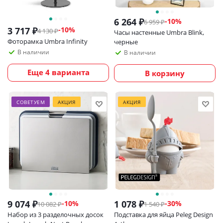
6 264
₽
-
10
%
6 959
₽
3 717
₽
-
10
%
4 130
₽
Часы настенные Umbra Blink,
Фоторамка Umbra Infinity
черные
В наличии
В наличии
Еще 4 варианта
В корзину
СОВЕТУЕМ
АКЦИЯ
АКЦИЯ
9 074
₽
1 078
₽
-
10
%
-
30
%
10 082
₽
1 540
₽
Набор из 3 разделочных досок
Подставка для яйца Peleg Design