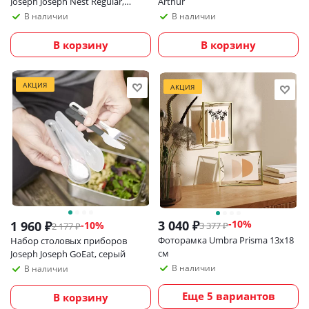
Joseph Joseph Nest Regular,
Arthur
серый
В наличии
В наличии
В корзину
В корзину
АКЦИЯ
АКЦИЯ
3 040
₽
-
10
%
1 960
₽
-
10
%
3 377
₽
2 177
₽
Фоторамка Umbra Prisma 13х18
Набор столовых приборов
см
Joseph Joseph GoEat, серый
В наличии
В наличии
Еще 5 вариантов
В корзину