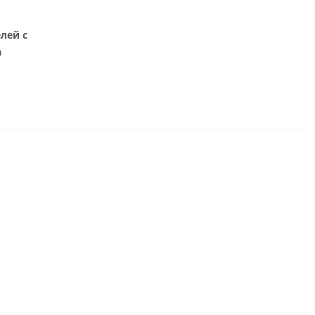
лей с
а