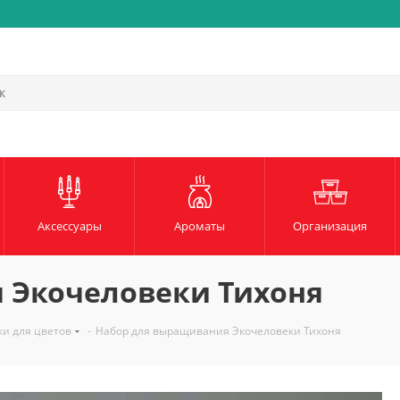
Быстрая и надежная доста
Аксессуары
Ароматы
Организация
 Экочеловеки Тихоня
и для цветов
-
Набор для выращивания Экочеловеки Тихоня