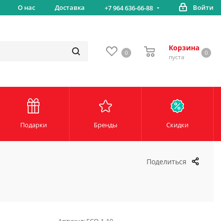
вка
О нас
Доставка
Войти
Беспл
+7 964 636-66-88
Корзина
0
0
пуста
Подарки
Бренды
Скидки
Поделиться