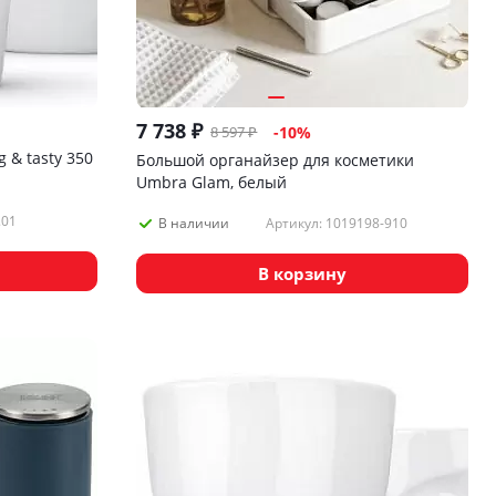
7 738
₽
8 597
₽
-
10
%
 & tasty 350
Большой органайзер для косметики
Umbra Glam, белый
.01
Артикул: 1019198-910
В наличии
В корзину