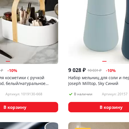
9 028
₽
₽
10 031
₽
-
10
%
-
10
%
ля косметики с ручкой
Набор мельниц для соли и пе
od, белый/натуральное
Joseph Milltop, Sky Синий
Артикул: 1019130-668
Артикул: 20157
В наличии
В корзину
В корзину