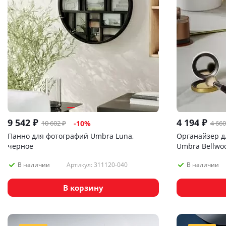
9 542
₽
4 194
₽
10 602
₽
4 660
-
10
%
Панно для фотографий Umbra Luna,
Органайзер д
черное
Umbra Bellwo
дерево
Артикул: 311120-040
В наличии
В наличии
В корзину