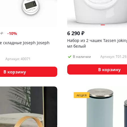
6 290
₽
₽
-
10
%
Набор из 2 чашек Tassen joking
е складные Joseph Joseph
мл белый
Артикул: T01.29
В наличии
Артикул: 40071
В корзину
В корзину
АКЦИЯ