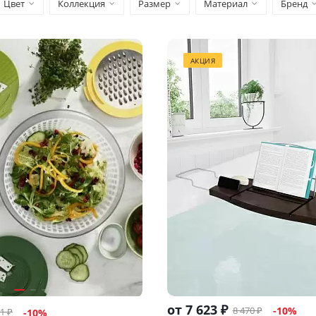
Цвет
Коллекция
Размер
Материал
Бренд
АКЦИЯ
от
7 623 ₽
8 470 ₽
-10%
31
₽
-
10
%