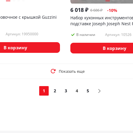
6 018
₽
6 686
₽
-
10
%
овочное с крышкой Guzzini
Набор кухонных инструментов
подставке Joseph Joseph Nest 
Артикул: 19950000
Артикул: 10526
В наличии
В корзину
В корзину
Показать еще
1
2
3
4
5