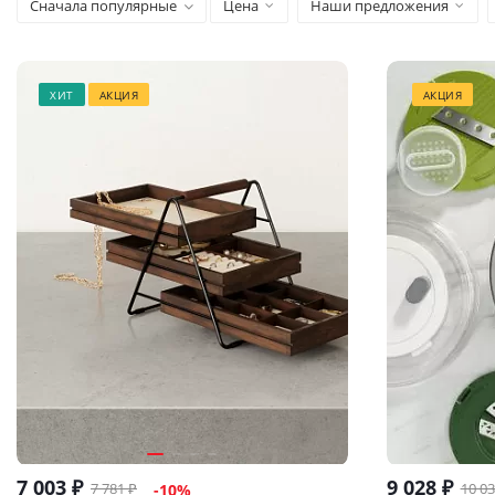
Сначала популярные
Цена
Наши предложения
ХИТ
АКЦИЯ
АКЦИЯ
7 003
₽
9 028
₽
7 781
₽
10 0
-
10
%