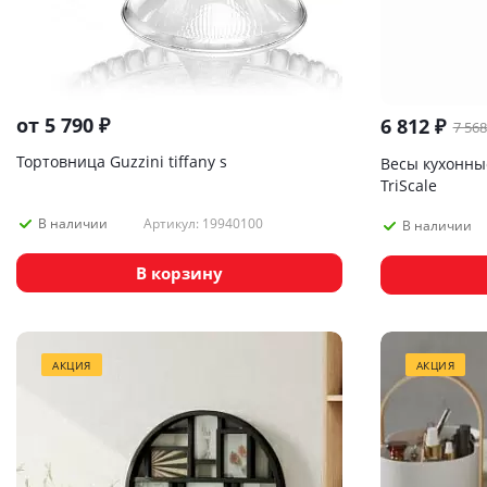
от
5 790 ₽
6 812
₽
7 568
Тортовница Guzzini tiffany s
Весы кухонны
TriScale
Артикул: 19940100
В наличии
В наличии
В корзину
АКЦИЯ
АКЦИЯ