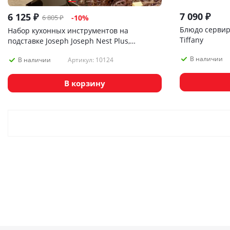
7 090
₽
6 125
₽
6 805
₽
-
10
%
Блюдо сервир
Набор кухонных инструментов на
Tiffany
подставке Joseph Joseph Nest Plus,
разноцветный
В наличии
Артикул: 10124
В наличии
В корзину