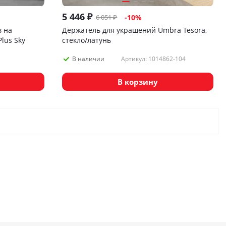
5 446
₽
6 051
₽
-
10
%
 на
Держатель для украшений Umbra Tesora,
Plus Sky
стекло/латунь
Артикул: 1014862-104
В наличии
В корзину