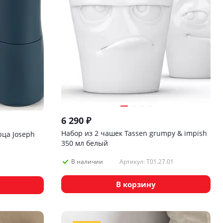
6 290
₽
Набор из 2 чашек Tassen grumpy & impish
рца Joseph
350 мл белый
Артикул: T01.27.01
В наличии
В корзину