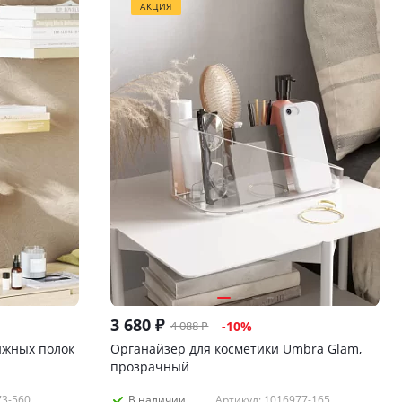
АКЦИЯ
3 680
₽
4 088
₽
-
10
%
ижных полок
Органайзер для косметики Umbra Glam,
прозрачный
73-560
Артикул: 1016977-165
В наличии