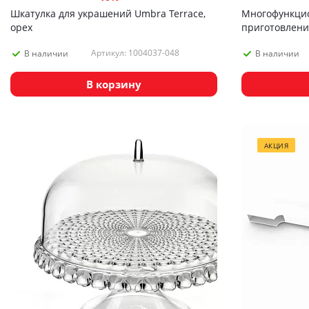
Шкатулка для украшений Umbra Terrace,
Многофункци
орех
приготовления
Prep
Артикул: 1004037-048
В наличии
В наличии
В корзину
АКЦИЯ