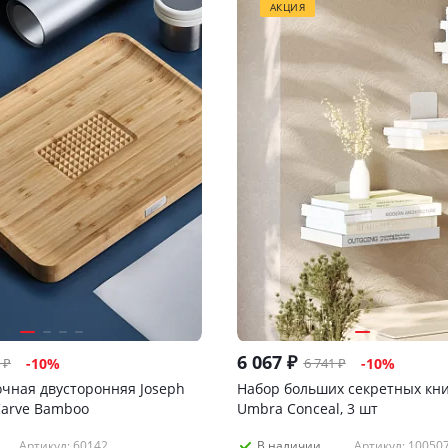
АКЦИЯ
6 067
₽
₽
6 741
₽
-
10
%
-
10
%
очная двусторонняя Joseph
Набор больших секретных кн
Carve Bamboo
Umbra Conceal, 3 шт
Артикул: 60142
Артикул: 10050
В наличии