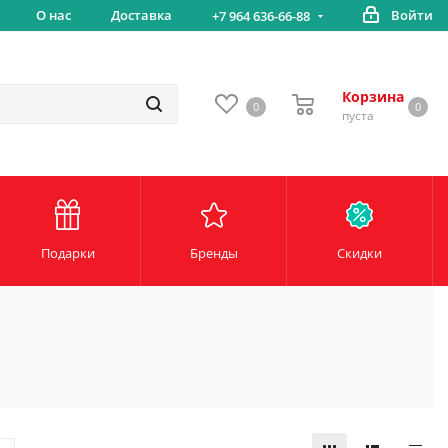
вка
О нас
Доставка
Войти
Беспл
+7 964 636-66-88
Корзина
0
0
пуста
Подарки
Бренды
Скидки