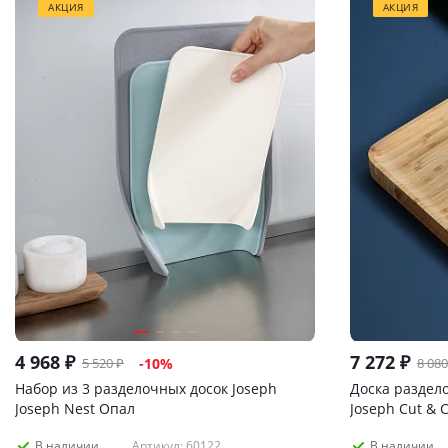
АКЦИЯ
АКЦИЯ
4 968
₽
7 272
₽
5 520
₽
8 080
-
10
%
Набор из 3 разделочных досок Joseph
Доска раздел
Joseph Nest Опал
Joseph Cut & 
Артикул: 60122
В наличии
В наличии