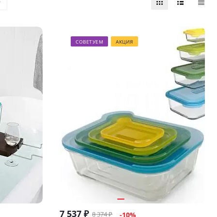
СОВЕТУЕМ
АКЦИЯ
7 537
₽
8 374
₽
-
10
%