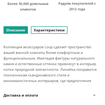
Радуем покупателей с
Более 30,000 довольных
2012 года
клиентов
Описание
Характеристики
Коллекция аксессуаров Loup сделает пространство
вашей ванной комнаты более комфортным и
функциональным. Имитация фактуры натурального
камня и естественные оттенки привнесут в интерьер
нотки природной элегантности. Линейка понравится
поклонникам скандинавского стиля и
минималистичных интерьеров, где предпочтение
отдается простым формам и спокойной цветовой
гамме.
Доставка и оплата
Банка для хранения Loup имеет корпус и крышку из