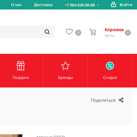
вка
О нас
Доставка
Войти
Беспл
+7 964 636-66-88
Корзина
0
0
пуста
Подарки
Бренды
Скидки
Поделиться