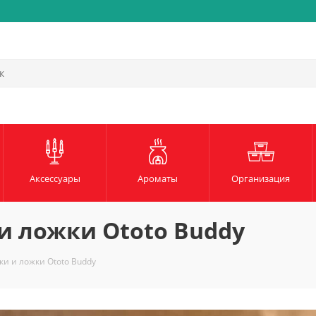
Быстрая и надежная доста
Аксессуары
Ароматы
Организация
и ложки Ototo Buddy
и и ложки Ototo Buddy