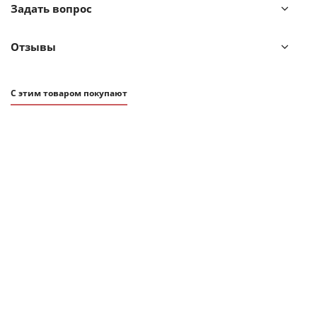
Задать вопрос
Отзывы
С этим товаром покупают
СОВЕТУЕМ
6 290
₽
Набор из 2 чашек Tassen joking & tasty 350 мл белый
В наличии