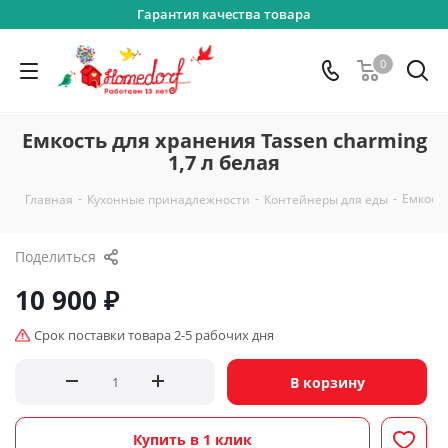
Гарантия качества товара
0
Емкость для хранения Tassen charming
1,7 л белая
-
-
-
Емкость
Главная
Кухонные принадлежности
Контейнеры для еды
Поделиться
10 900
₽
Срок поставки товара 2-5 рабочих дня
В корзину
Купить в 1 клик