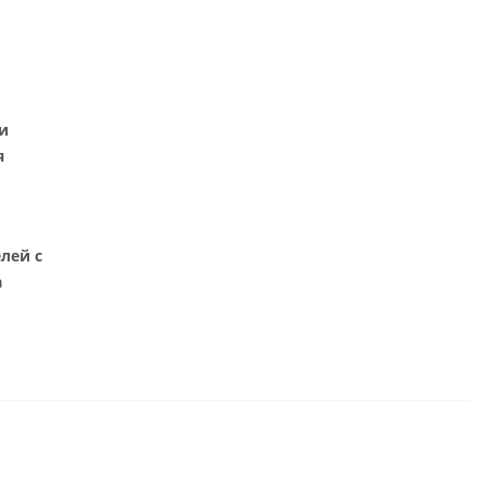
и
я
лей с
а