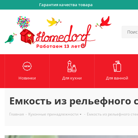
Гарантия качества товара
Новинки
Для кухни
Для ванной
Емкость из рельефного 
Главная
-
Кухонные принадлежности
-
Емкость из рельефного сте