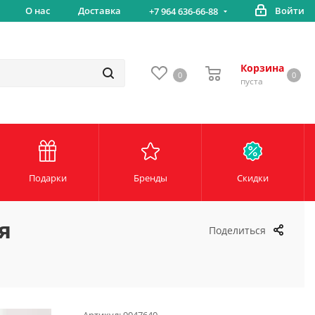
вка
О нас
Доставка
Войти
Беспл
+7 964 636-66-88
Корзина
0
0
пуста
Подарки
Бренды
Скидки
я
Поделиться