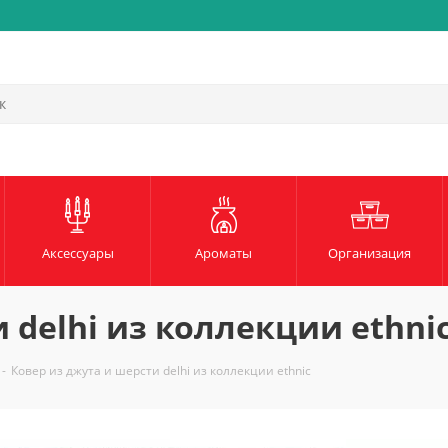
Аксессуары
Ароматы
Организация
 delhi из коллекции ethni
-
Ковер из джута и шерсти delhi из коллекции ethnic