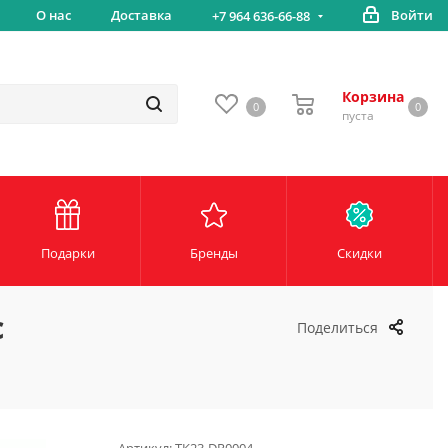
Бесплатная доставка от 5000 руб*
О нас
Доставка
Войти
+7 964 636-66-88
Корзина
0
0
пуста
Подарки
Бренды
Скидки
c
Поделиться