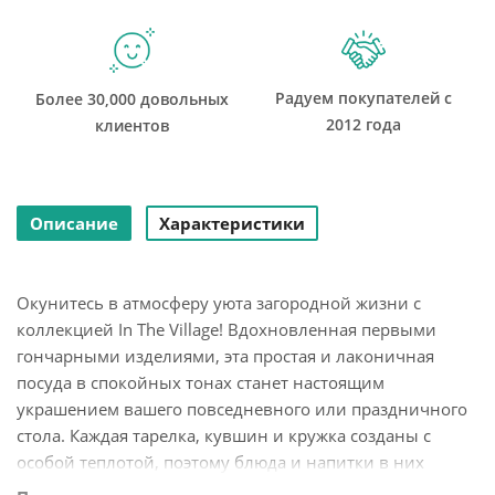
Радуем покупателей с
Более 30,000 довольных
2012 года
клиентов
Описание
Характеристики
Окунитесь в атмосферу уюта загородной жизни с
коллекцией In The Village! Вдохновленная первыми
гончарными изделиями, эта простая и лаконичная
посуда в спокойных тонах станет настоящим
украшением вашего повседневного или праздничного
стола. Каждая тарелка, кувшин и кружка созданы с
особой теплотой, поэтому блюда и напитки в них
выглядят намного привлекательнее и аппетитнее.