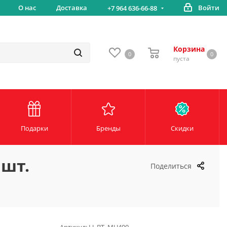
вка
О нас
Доставка
Войти
Беспл
+7 964 636-66-88
Корзина
0
0
пуста
Подарки
Бренды
Скидки
 шт.
Поделиться