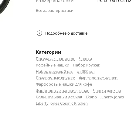
Размер упаковки
19.5х10х10.5 см
Все характеристики
Подробнее о доставке
Категории
Посуда для напитков
Чашки
Кофейные чашки
Набор кружек
Набор кружек 2 шт.
от 300 мл
Подарочные кружки
Фарфоровые чашки
Фарфоровые чашки для кофе
Фарфоровые чашки для чая
Чашки для чая
Большие чашки для чая
Tkano
Liberty Jones
Liberty Jones Cosmic Kitchen