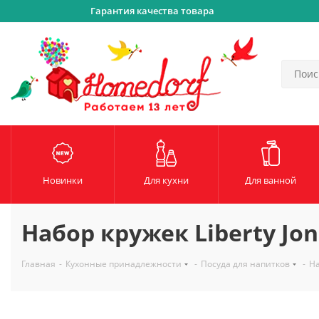
Гарантия качества товара
Новинки
Для кухни
Для ванной
Набор кружек Liberty Jone
Главная
-
Кухонные принадлежности
-
Посуда для напитков
-
На