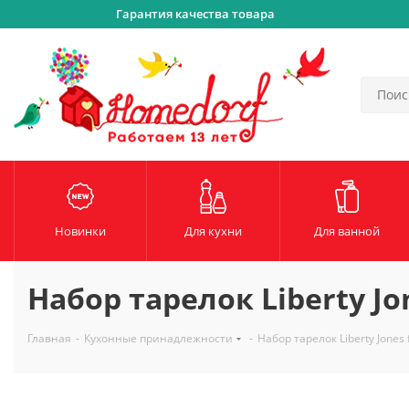
Гарантия качества товара
Новинки
Для кухни
Для ванной
Набор тарелок Liberty Jone
Главная
-
Кухонные принадлежности
-
Набор тарелок Liberty Jones f