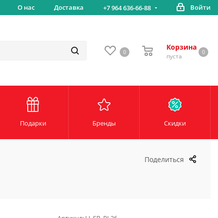
вка
О нас
Доставка
Войти
Беспл
+7 964 636-66-88
Корзина
0
0
пуста
Подарки
Бренды
Скидки
Поделиться