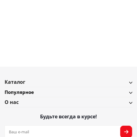
7 990
₽
Плед из хлопка с рисунком tulip field из коллекции terra, 130х180 см
В наличии
Подробнее
Каталог
Популярное
О нас
Будьте всегда в курсе!