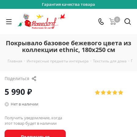
Гарантия качества товара
0
Покрывало базовое бежевого цвета из
коллекции ethnic, 180х250 см
-
-
-
Пок
Главная
Интересные предметы интерьера
Текстиль для дома
Поделиться
5 990
₽
Нет в наличии
Получить уведомление, когда
этот товар будет в наличии
Подписаться