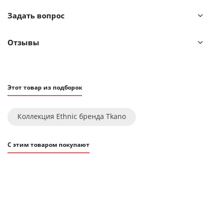
! Барабанная сушка запрещена
Задать вопрос
! Не отбеливать
! Возможна сухая чистка
Отзывы
Обратите внимание, что многие товары из коллекции
Ethnic выполнены вручную, поэтому они могут
незначительно отличаться друг от друга размером,
Этот товар из подборок
цветом или рисунком.
Коллекция Ethnic бренда Tkano
С этим товаром покупают