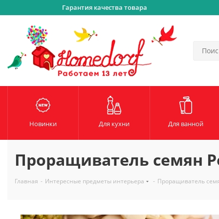
Гарантия качества товара
Новинки
Для кухни
Для ванной
Проращиватель семян Pel
Главная
-
Интересные предметы интерьера
-
Проращиватель семян