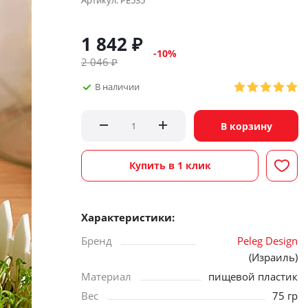
Артикул:
PE535
1 842
₽
-
10
%
2 046
₽
В наличии
В корзину
Купить в 1 клик
Характеристики:
Бренд
Peleg Design
(Израиль)
Материал
пищевой пластик
Вес
75 гр