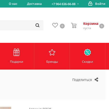
вка
О нас
Доставка
Войти
Беспл
+7 964 636-66-88
Корзина
0
0
пуста
Подарки
Бренды
Скидки
Поделиться