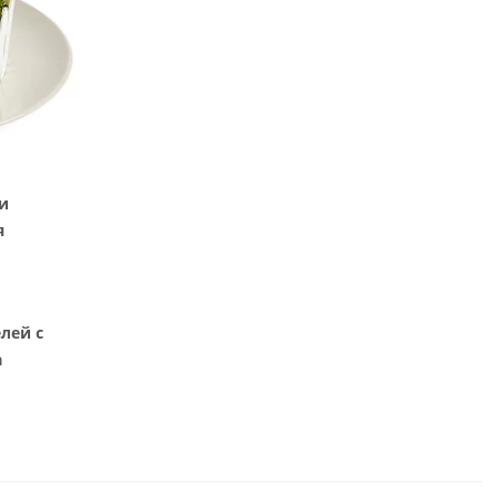
и
я
лей с
а