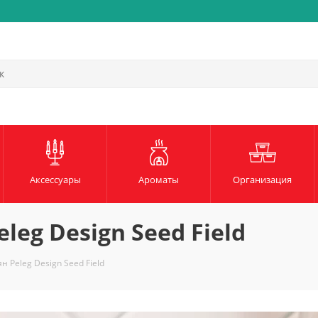
Быстрая и надежная доста
Аксессуары
Ароматы
Организация
eg Design Seed Field
 Peleg Design Seed Field