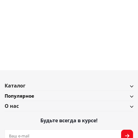
6 783
₽
7 536
₽
Стильная двусторонняя фоторамка Umbra Bellwood 20х25 см, темное
дерево
В наличии
Подробнее
Каталог
Популярное
О нас
Будьте всегда в курсе!