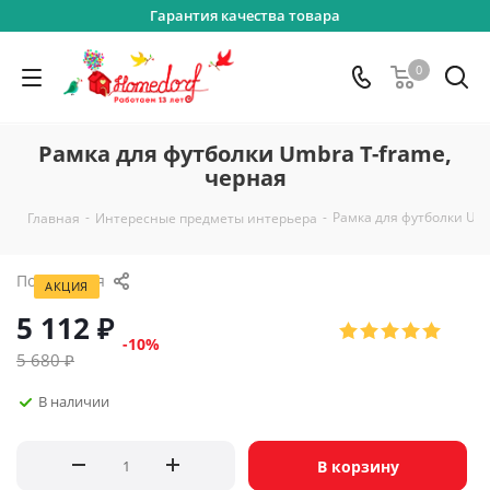
Гарантия качества товара
0
Рамка для футболки Umbra T-frame,
черная
-
-
Рамка для футболки Umb
Главная
Интересные предметы интерьера
Поделиться
АКЦИЯ
5 112
₽
-
10
%
5 680
₽
В наличии
В корзину