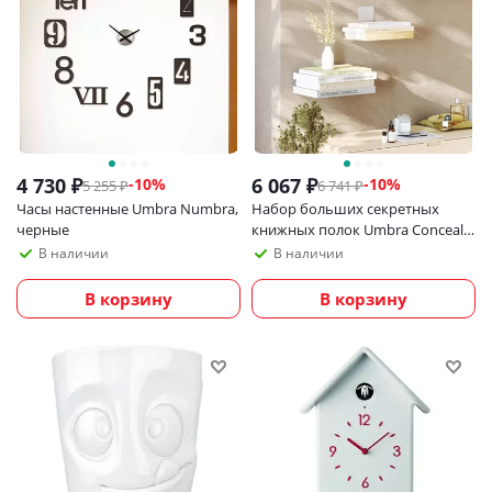
4 730
₽
6 067
₽
-
10
%
-
10
%
5 255
₽
6 741
₽
Часы настенные Umbra Numbra,
Набор больших секретных
черные
книжных полок Umbra Conceal,
3 шт
В наличии
В наличии
В корзину
В корзину