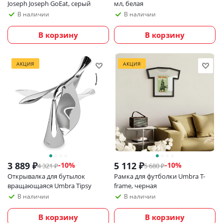
Joseph Joseph GoEat, серый
мл, белая
В наличии
В наличии
В корзину
В корзину
АКЦИЯ
АКЦИЯ
3 889
₽
5 112
₽
-
10
%
-
10
%
4 321
₽
5 680
₽
Открывалка для бутылок
Рамка для футболки Umbra T-
вращающаяся Umbra Tipsy
frame, черная
В наличии
В наличии
В корзину
В корзину