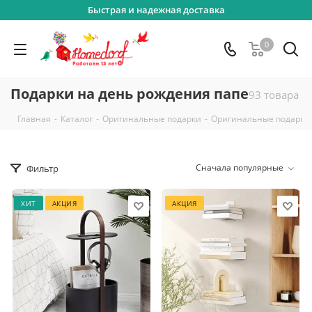
Быстрая и надежная доставка
0
Подарки на день рождения папе
93 товара
-
-
-
Главная
Каталог
Оригинальные подарки
Оригинальные подарки
Сначала популярные
Фильтр
ХИТ
АКЦИЯ
АКЦИЯ