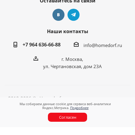
Оставайтесь на связи
Наши контакты
+7 964 636-66-88
info@homedorf.ru
г. Москва,
ул. Чертановская, дом 23А
2012-2026 © «Homedorf - оригинальные подарки для
Мы собираем данные cookie для сервиса веб-аналитики
любимого дома!»
Яндекс.Метрика.
Подробнее
Согласен