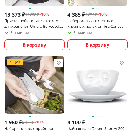
13 373
₽
4 385
₽
-
10
%
-
10
%
14 858
₽
4 872
₽
Приставной столик с отсеком
Набор малых секретных
для хранения Umbra Bellwood,
книжных полок Umbra Conceal,
черный/орех
3 шт
В наличии
В наличии
В корзину
В корзину
АКЦИЯ
1 960
₽
4 100
₽
-
10
%
2 177
₽
Набор столовых приборов
Чайная пара Tassen Snoozy 200