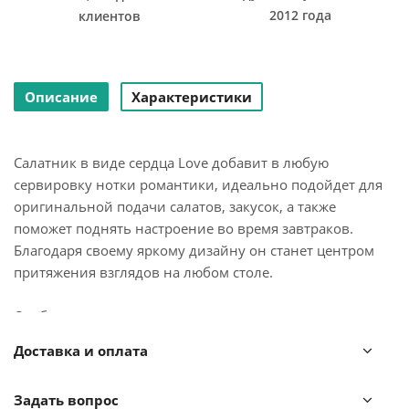
2012 года
клиентов
Описание
Характеристики
Салатник в виде сердца Love добавит в любую
сервировку нотки романтики, идеально подойдет для
оригинальной подачи салатов, закусок, а также
поможет поднять настроение во время завтраков.
Благодаря своему яркому дизайну он станет центром
притяжения взглядов на любом столе.
Особенности и преимущества:
Доставка и оплата
- Изготовлен из устойчивой к износу и экологичной
керамики.
Задать вопрос
- Имеет яркий дизайн, который будет радовать глаз и