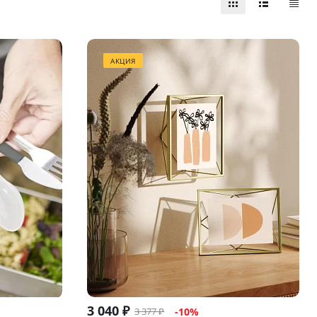
АКЦИЯ
3 040
₽
3 377
₽
-
10
%