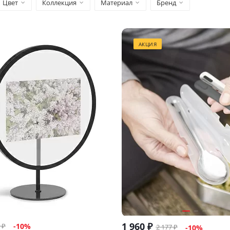
Цвет
Коллекция
Материал
Бренд
АКЦИЯ
1 960
₽
₽
-
10
%
2 177
₽
-
10
%