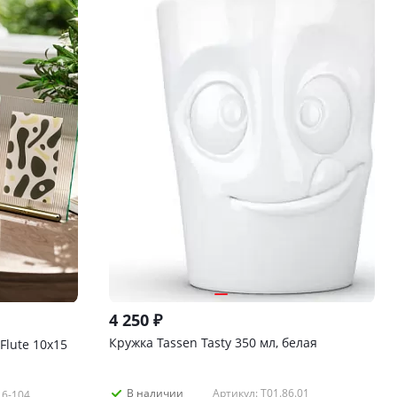
4 250
₽
Кружка Tassen Tasty 350 мл, белая
lute 10х15
Артикул: T01.86.01
В наличии
16-104