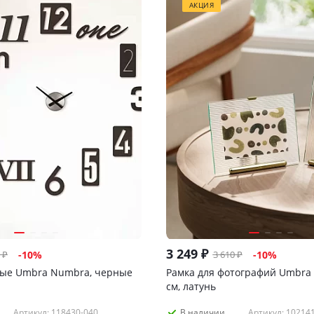
АКЦИЯ
3 249
₽
₽
3 610
₽
-
10
%
-
10
%
ные Umbra Numbra, черные
Рамка для фотографий Umbra F
см, латунь
Артикул: 118430-040
Артикул: 10214
В наличии