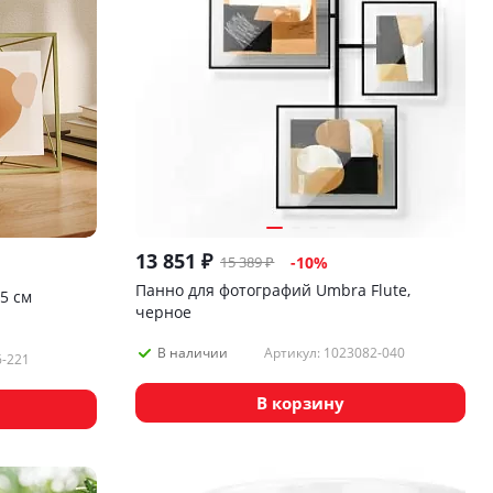
13 851
₽
15 389
₽
-
10
%
Панно для фотографий Umbra Flute,
5 см
черное
Артикул: 1023082-040
В наличии
6-221
В корзину