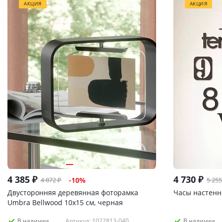
АКЦИЯ
АКЦИЯ
4 385
₽
4 730
₽
4 872
₽
5 255
-
10
%
Двусторонняя деревянная фоторамка
Часы настен
Umbra Bellwood 10х15 см, черная
Артикул: 1022813-040
В наличии
В наличии