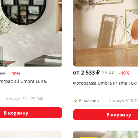
от
2 533 ₽
2 814 ₽
-10%
02
₽
-
10
%
тографий Umbra Luna,
Фоторамка Umbra Prisma 10х1
Артикул: 311120-040
Артикул: 31301
В наличии
В корзину
В корзину