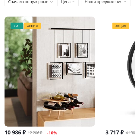
Сначала популярные
Цена
Наши предложения
ХИТ
АКЦИЯ
АКЦИЯ
10 986
₽
3 717
₽
12 206
₽
4 130
-
10
%