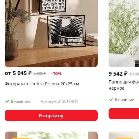
от
5 045 ₽
9 542
₽
5 605 ₽
-10%
10 6
Панно для фо
Фоторамка Umbra Prisma 20х25 см
черное
В наличии
Артикул: 313018-040
В наличии
В корзину