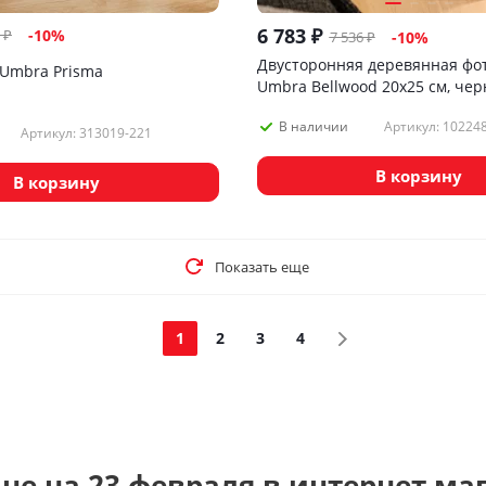
6 783
₽
₽
-
10
%
7 536
₽
-
10
%
Двусторонняя деревянная фо
Umbra Prisma
Umbra Bellwood 20х25 см, чер
Артикул: 10224
В наличии
Артикул: 313019-221
В корзину
В корзину
Показать еще
1
2
3
4
не на 23 февраля в интернет-ма