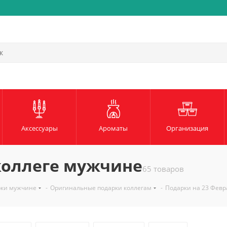
Быстрая и надежная доста
Аксессуары
Ароматы
Организация
коллеге мужчине
65 товаров
рки мужчине
-
Оригинальные подарки коллегам
-
Подарки на 23 Февр