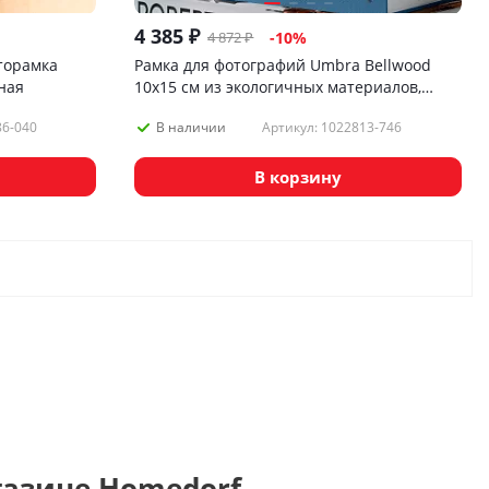
4 385
₽
4 872
₽
-
10
%
торамка
Рамка для фотографий Umbra Bellwood
ная
10х15 см из экологичных материалов,
темное дерево
86-040
Артикул: 1022813-746
В наличии
В корзину
газине Homedorf