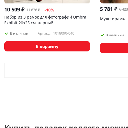
5 781
₽
10 509
₽
6 423
11 676
₽
-
10
%
Набор из 3 рамок для фотографий Umbra
Мультирамка 
Exhibit 20х25 см, черный
Артикул: 1018090-040
В наличии
В наличии
В корзину
Купить подарок коллеге мужчи