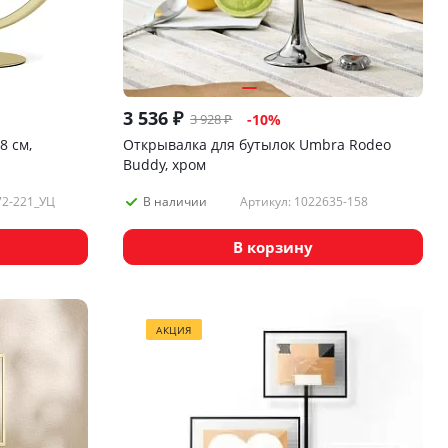
3 536
₽
3 928
₽
-
10
%
8 см,
Открывалка для бутылок Umbra Rodeo
Buddy, хром
72-221_УЦ
Артикул: 1022635-158
В наличии
В корзину
АКЦИЯ