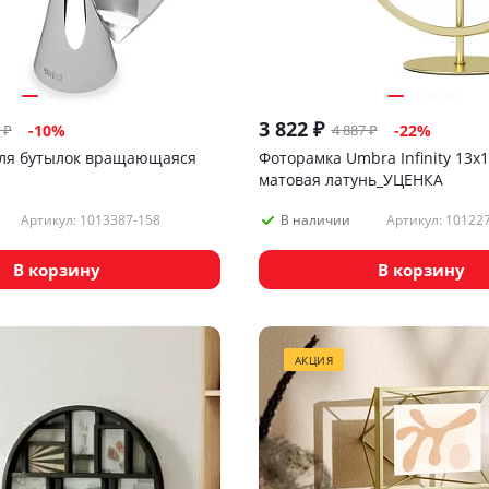
3 822
₽
₽
4 887
₽
-
10
%
-
22
%
ля бутылок вращающаяся
Фоторамка Umbra Infinity 13х1
матовая латунь_УЦЕНКА
Артикул: 1013387-158
Артикул: 10122
В наличии
В корзину
В корзину
АКЦИЯ