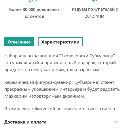
Радуем покупателей с
Более 30,000 довольных
2012 года
клиентов
Описание
Характеристики
Набор для выращивания "Экочеловеки Субмарина" -
это уникальный и оригинальный подарок, который
придется по вкусу как детям, так и взрослым.
Керамическая фигурка-сувенир "Субмарина" станет
прекрасным украшением интерьера и будет радовать
глаз своим неповторимым дизайном.
В комплекте с фигуркой вы получаете грунт, семена
газонной травки и подробную инструкцию для посадки.
Доставка и оплата
Это позволит вам самостоятельно создать уникальный