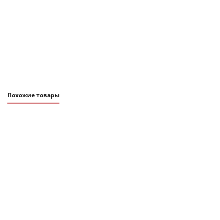
870
₽
Набор для выращивания Экочеловеки Фантазёр
В наличии
Подробнее
Похожие товары