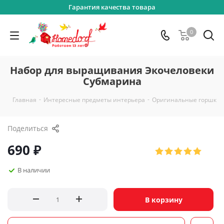
Гарантия качества товара
0
Набор для выращивания Экочеловеки
Субмарина
-
-
Главная
Интересные предметы интерьера
Оригинальные горшки 
Поделиться
690
₽
В наличии
В корзину