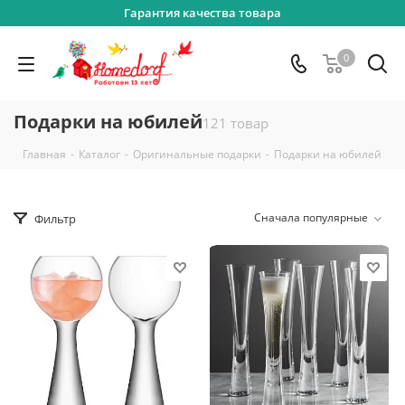
Гарантия качества товара
0
Подарки на юбилей
121 товар
-
-
-
Главная
Каталог
Оригинальные подарки
Подарки на юбилей
Сначала популярные
Фильтр