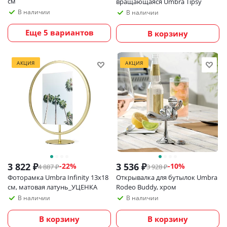
см
вращающаяся Umbra Tipsy
В наличии
В наличии
Еще 5 вариантов
В корзину
АКЦИЯ
АКЦИЯ
3 822
₽
3 536
₽
-
22
%
-
10
%
4 887
₽
3 928
₽
Фоторамка Umbra Infinity 13х18
Открывалка для бутылок Umbra
см, матовая латунь_УЦЕНКА
Rodeo Buddy, хром
В наличии
В наличии
В корзину
В корзину