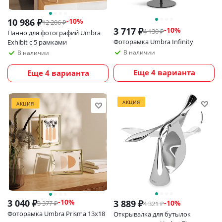
10 986
₽
-
10
%
12 206
₽
3 717
₽
-
10
%
4 130
₽
Панно для фотографий Umbra
Фоторамка Umbra Infinity
Exhibit с 5 рамками
В наличии
В наличии
Еще 4 варианта
Еще 4 варианта
АКЦИЯ
АКЦИЯ
3 040
₽
-
10
%
3 889
₽
-
10
%
3 377
₽
4 321
₽
Фоторамка Umbra Prisma 13х18
Открывалка для бутылок