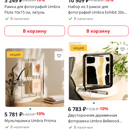
3 249
₽
10 509
₽
3 610
₽
11 676
₽
Рамка для фотографий Umbra
Набор из 3 рамок для
Flute 10х15 см, латунь
фотографий Umbra Exhibit 20х25
см, черный
В наличии
В наличии
В корзину
В корзину
АКЦИЯ
АКЦИЯ
6 783
₽
-
10
%
7 536
₽
5 781
₽
-
10
%
6 423
₽
Двусторонняя деревянная
Мультирамка Umbra Prisma
фоторамка Umbra Bellwood
20х25 см, черная
В наличии
В наличии