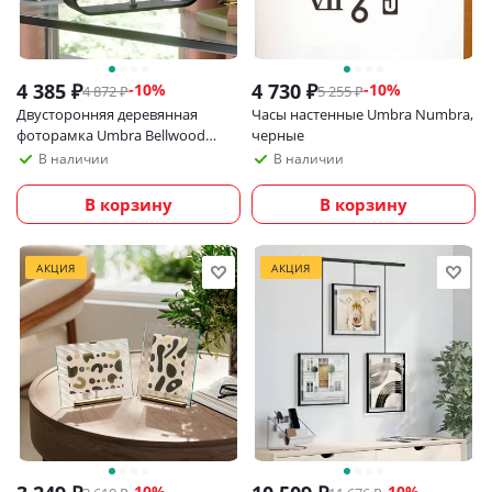
4 385
₽
4 730
₽
-
10
%
-
10
%
4 872
₽
5 255
₽
Двусторонняя деревянная
Часы настенные Umbra Numbra,
фоторамка Umbra Bellwood
черные
10х15 см, черная
В наличии
В наличии
В корзину
В корзину
АКЦИЯ
АКЦИЯ
-
10
%
-
10
%