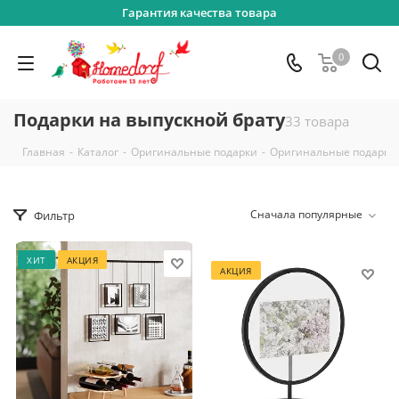
Гарантия качества товара
0
Подарки на выпускной брату
33 товара
-
-
-
Главная
Каталог
Оригинальные подарки
Оригинальные подарки
Сначала популярные
Фильтр
ХИТ
АКЦИЯ
АКЦИЯ