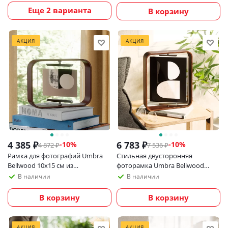
Еще 2 варианта
В корзину
АКЦИЯ
АКЦИЯ
4 385
₽
6 783
₽
-
10
%
-
10
%
4 872
₽
7 536
₽
Рамка для фотографий Umbra
Стильная двусторонняя
Bellwood 10х15 см из
фоторамка Umbra Bellwood
экологичных материалов,
20х25 см, темное дерево
В наличии
В наличии
темное дерево
В корзину
В корзину
АКЦИЯ
АКЦИЯ