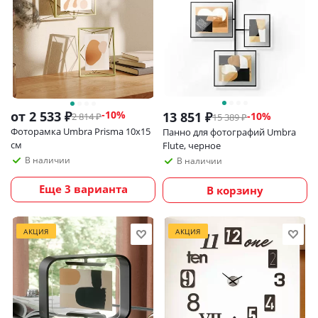
от
2 533 ₽
-10%
13 851
₽
-
10
%
2 814 ₽
15 389
₽
Фоторамка Umbra Prisma 10х15
Панно для фотографий Umbra
см
Flute, черное
В наличии
В наличии
Еще 3 варианта
В корзину
АКЦИЯ
АКЦИЯ