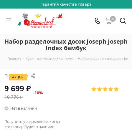
Гарантия качества товара
0
Набор разделочных досок Joseph Joseph
Index бамбук
-
-
Набор разделочных досок Josep
Главная
Кухонные принадлежности
Поделиться
АКЦИЯ
9 699
₽
-
10
%
10 776
₽
Нет в наличии
Получить уведомление, когда
этот товар будет в наличии