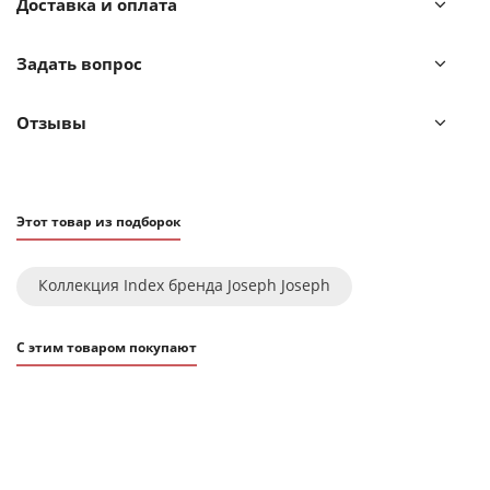
Доставка и оплата
Чтобы вы могли легко соблюдать гигиену при
приготовлении блюд, производители набора
Задать вопрос
предусмотрели простую и понятную маркировку досок.
С помощью ярлыков вы без труда определите, какую из
досок взять для мяса, рыбы или овощей.
Отзывы
Этот товар из подборок
Коллекция Index бренда Joseph Joseph
С этим товаром покупают
ХИТ
АКЦИЯ