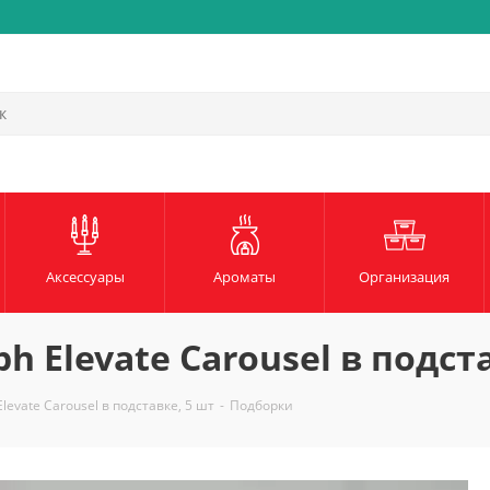
Аксессуары
Ароматы
Организация
h Elevate Carousel в подст
levate Carousel в подставке, 5 шт
-
Подборки