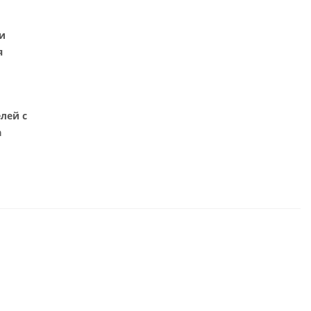
и
я
лей с
а