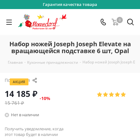
Гарантия качества товара
0
Набор ножей Joseph Joseph Elevate на
вращающейся подставке 6 шт, Opal
-
-
Набор ножей Joseph Joseph Ele
Главная
Кухонные принадлежности
Поделиться
АКЦИЯ
14 185
₽
-
10
%
15 761
₽
Нет в наличии
Получить уведомление, когда
этот товар будет в наличии