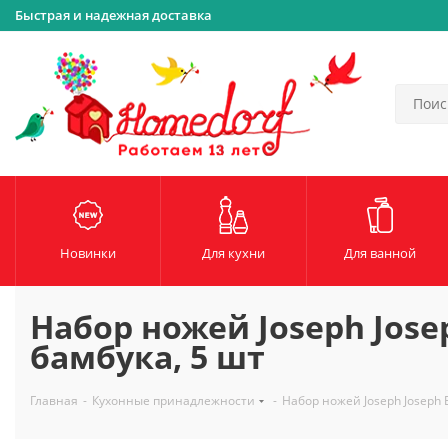
Быстрая и надежная доставка
Новинки
Для кухни
Для ванной
Набор ножей Joseph Jose
бамбука, 5 шт
Главная
-
Кухонные принадлежности
-
Набор ножей Joseph Joseph E