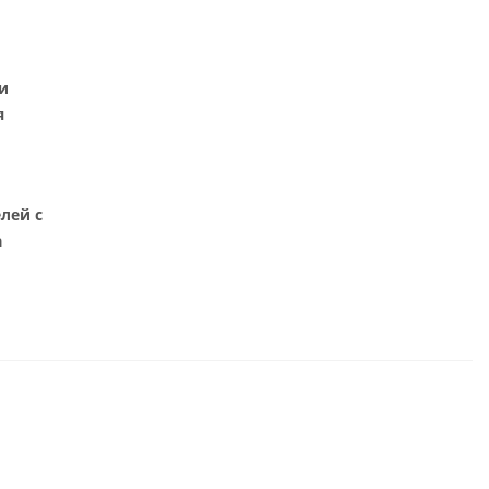
и
я
лей с
а