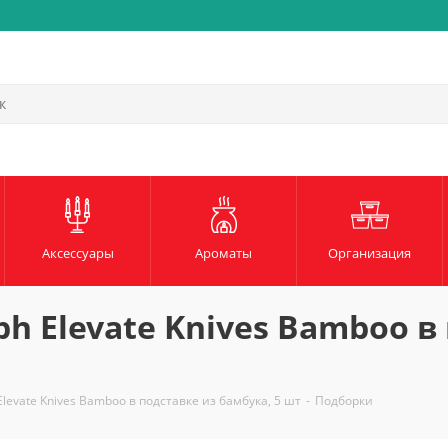
Аксессуары
Ароматы
Организация
ph Elevate Knives Bamboo в
levate Knives Bamboo в подставке из бамбука, 5 шт
-
Подборки