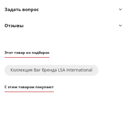
Классический дизайн и прозрачное выдувное стекло
Задать вопрос
делают их универсальным дополнением к любой
посуде и аксессуарам в разных стилях.
Отзывы
Иногда в готовом изделии из выдувного стекла
встречаются пузырьки воздуха — это не является
браком.
Этот товар из подборок
Коллекция Bar бренда LSA International
С этим товаром покупают