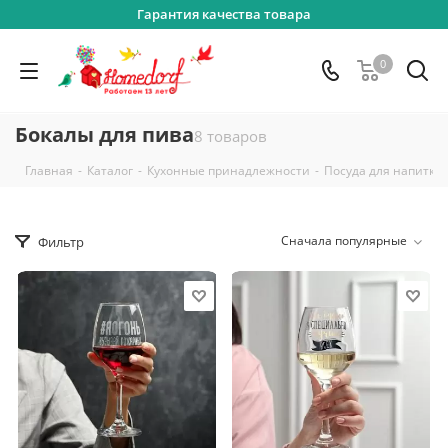
Гарантия качества товара
0
Бокалы для пива
8 товаров
-
-
-
Главная
Каталог
Кухонные принадлежности
Посуда для напитко
Сначала популярные
Фильтр