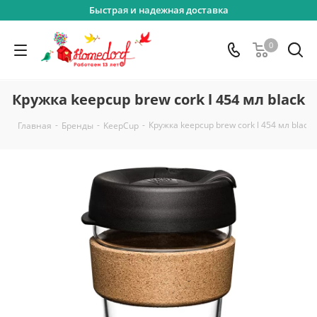
Быстрая и надежная доставка
0
Кружка keepcup brew cork l 454 мл black
-
-
-
Кружка keepcup brew cork l 454 мл black
Главная
Бренды
KeepCup