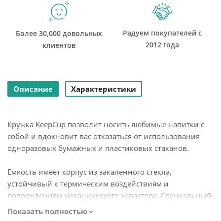
Радуем покупателей с
Более 30,000 довольных
2012 года
клиентов
Описание
Характеристики
Кружка KeepCup позволит носить любимые напитки с
собой и вдохновит вас отказаться от использования
одноразовых бумажных и пластиковых стаканов.
Емкость имеет корпус из закаленного стекла,
устойчивый к термическим воздействиям и
повреждениям механического характера. Специальный
ободок из пробкового дерева обеспечивает удобный
Показать полностью
захват, предотвращает выскальзывание, защищает руки