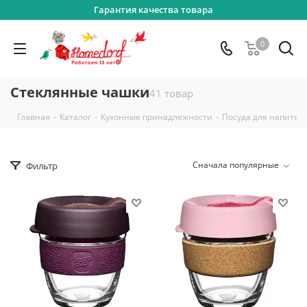
Гарантия качества товара
0
Стеклянные чашки
41 товар
-
-
-
Главная
Каталог
Кухонные принадлежности
Посуда для напитко
Сначала популярные
Фильтр