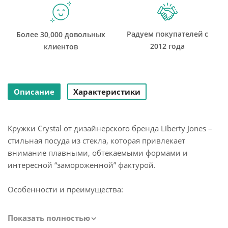
Радуем покупателей с
Более 30,000 довольных
2012 года
клиентов
Описание
Характеристики
Кружки Crystal от дизайнерского бренда Liberty Jones –
стильная посуда из стекла, которая привлекает
внимание плавными, обтекаемыми формами и
интересной “замороженной” фактурой.
Особенности и преимущества:
- Изделия из стекла отличаются утонченным видом и
Показать полностью
отличными эксплуатационными характеристиками.