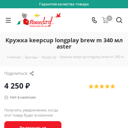
Гарантия качества товара
0
Кружка keepcup longplay brew m 340 мл
aster
-
-
-
Кружка keepcup longplay brew m 340 мл a
Главная
Бренды
KeepCup
Поделиться
4 250
₽
Нет в наличии
Получить уведомление, когда
этот товар будет в наличии
Подписаться