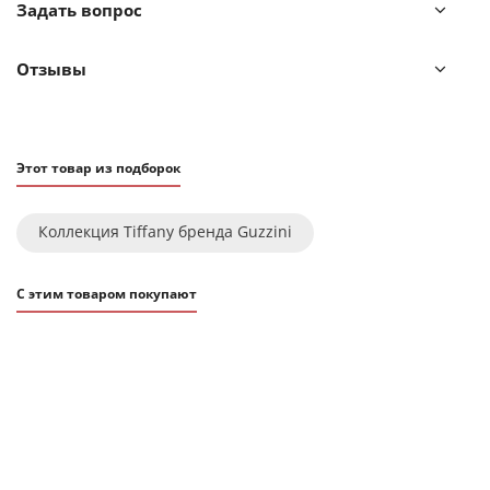
Задать вопрос
важно для дачной или уличной сервировки.
Посуда изготовлена из высококачественного пластика,
Отзывы
устойчивого к износу и повреждениям. Материал не
содержит вредных примесей и бисфенола-А.
Тортовницу рекомендуется мыть вручную.
Этот товар из подборок
Коллекция Tiffany бренда Guzzini
С этим товаром покупают
ХИТ