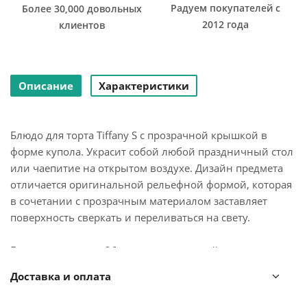
Радуем покупателей с
Более 30,000 довольных
2012 года
клиентов
Описание
Характеристики
Блюдо для торта Tiffany S с прозрачной крышкой в
форме купола. Украсит собой любой праздничный стол
или чаепитие на открытом воздухе. Дизайн предмета
отличается оригинальной рельефной формой, которая
в сочетании с прозрачным материалом заставляет
поверхность сверкать и переливаться на свету.
Блюдо диаметром 36 см идеально подойдет для подачи
выпечки, сладостей, небольших закусок и, конечно,
Доставка и оплата
тортов. Крышка защитит продукты от заветривания,
насекомых и других внешних факторов, что особенно