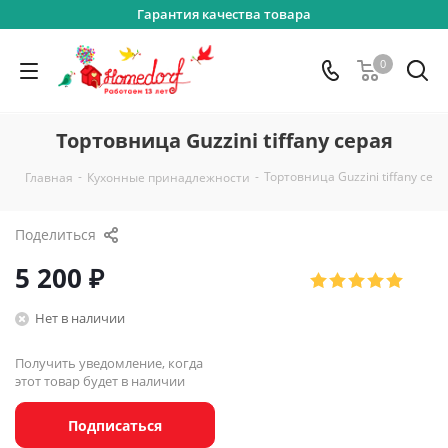
Гарантия качества товара
0
Тортовница Guzzini tiffany серая
-
-
Тортовница Guzzini tiffany сер
Главная
Кухонные принадлежности
Поделиться
5 200
₽
Нет в наличии
Получить уведомление, когда
этот товар будет в наличии
Подписаться