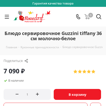
Гарантия качества товара
0
Блюдо сервировочное Guzzini tiffany 36
см молочно-белое
-
-
Блюдо сервировочное Guzzini t
Главная
Кухонные принадлежности
Поделиться
7 090
₽
В наличии
В корзину