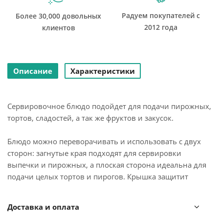
Радуем покупателей с
Более 30,000 довольных
2012 года
клиентов
Описание
Характеристики
Сервировочное блюдо подойдет для подачи пирожных,
тортов, сладостей, а так же фруктов и закусок.
Блюдо можно переворачивать и использовать с двух
сторон: загнутые края подходят для сервировки
выпечки и пирожных, а плоская сторона идеальна для
подачи целых тортов и пирогов. Крышка защитит
продукты от заветривания, пыли и насекомых, что
особенно важно во время трапез на открытом воздухе.
Доставка и оплата
Диаметр - 36 см. Купол изготовлен из