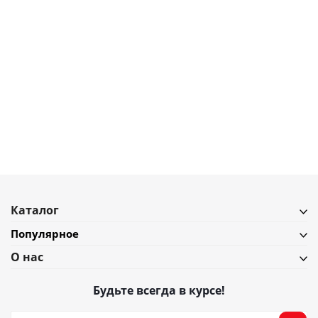
7 700
₽
Чаша Tassen laughing 1 л белая
В наличии
Подробнее
Каталог
Популярное
О нас
Будьте всегда в курсе!