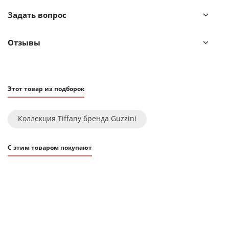
высококачественного органического стекла,
Задать вопрос
устойчивого к износу и повреждениям. Материал не
содержит вредных примесей и бисфенола-А.
Отзывы
Рекомендуется мыть вручную.
Этот товар из подборок
Коллекция Tiffany бренда Guzzini
С этим товаром покупают
ХИТ