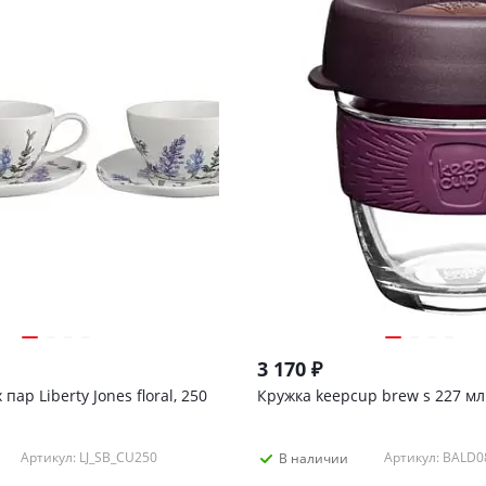
3 170
₽
ар Liberty Jones floral, 250
Кружка keepcup brew s 227 мл
Артикул: LJ_SB_CU250
Артикул: BALD0
В наличии