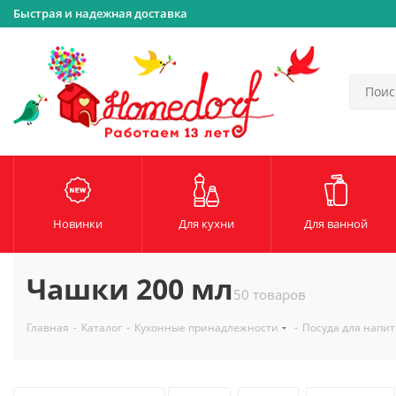
Быстрая и надежная доставка
Новинки
Для кухни
Для ванной
Чашки 200 мл
50 товаров
Главная
-
Каталог
-
Кухонные принадлежности
-
Посуда для напит