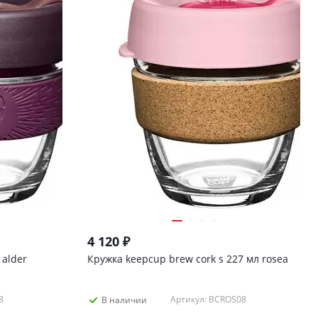
4 120
₽
 alder
Кружка keepcup brew cork s 227 мл rosea
8
Артикул: BCROS08
В наличии