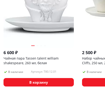
6 600
₽
2 500
₽
Чайная пара Tassen talent william
Набор чайных 
shakespeare, 260 мл, белая
Cliffs, 250 мл,
Артикул: T80.12.01
В наличии
В наличии
В корзину