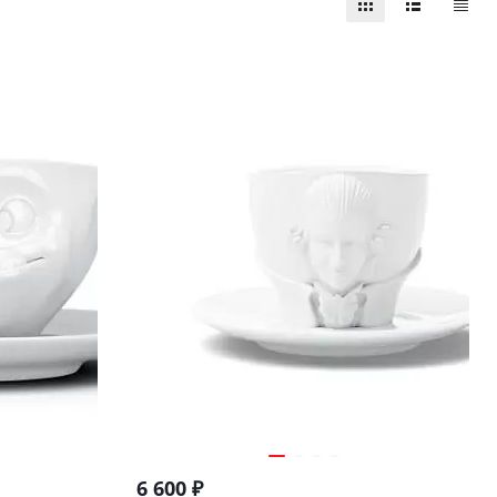
6 600
₽