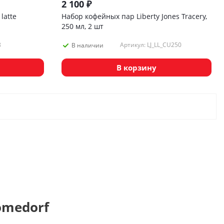
2 100
₽
latte
Набор кофейных пар Liberty Jones Tracery,
250 мл, 2 шт
8
Артикул: LJ_LL_CU250
В наличии
В корзину
omedorf