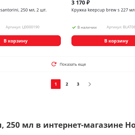
3 170
₽
antorini, 250 мл, 2 шт.
Кружка keepcup brew s 227 мл 
Артикул: LJ0000190
Артикул: BLAT0
В наличии
В корзину
В корзину
Показать еще
1
2
3
л, 250 мл в интернет-магазине H