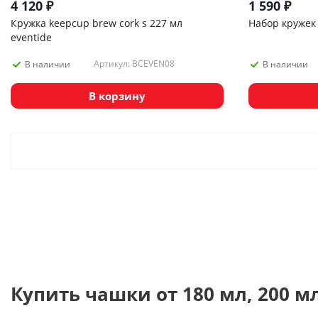
4 120
₽
1 590
₽
Кружка keepcup brew cork s 227 мл
Набор кружек s
eventide
Артикул: BCEVEN08
В наличии
В наличии
В корзину
Купить чашки от 180 мл, 200 м