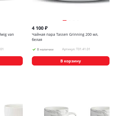
4 100
₽
dwig van
Чайная пара Tassen Grinning 200 мл,
белая
.01
Артикул: T01.41.01
В наличии
В корзину