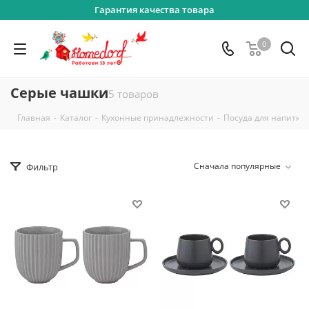
Гарантия качества товара
0
Серые чашки
5 товаров
-
-
-
Главная
Каталог
Кухонные принадлежности
Посуда для напитко
Сначала популярные
Фильтр