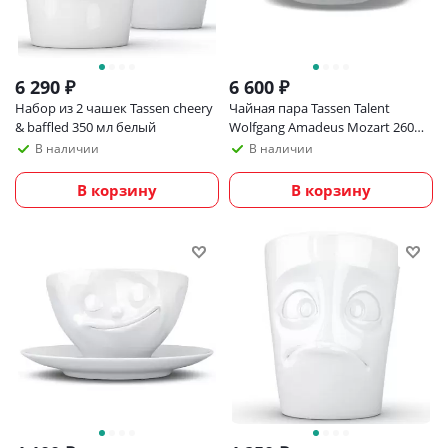
6 290
₽
6 600
₽
Набор из 2 чашек Tassen cheery
Чайная пара Tassen Talent
& baffled 350 мл белый
Wolfgang Amadeus Mozart 260
мл, белая
В наличии
В наличии
В корзину
В корзину