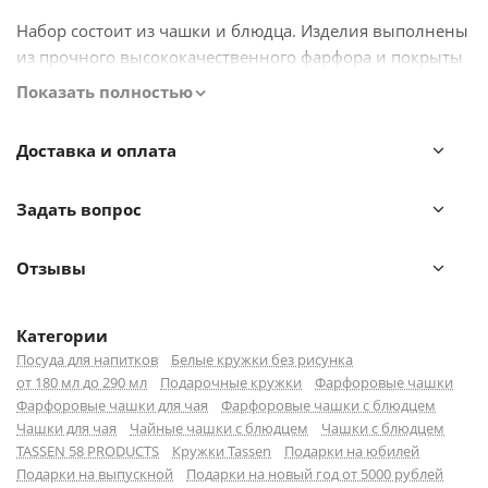
Набор состоит из чашки и блюдца. Изделия выполнены
из прочного высококачественного фарфора и покрыты
эмалью. Диаметр блюдца: 15 см. Размер чашки (ВхШхГ):
Показать полностью
8,7х9,5х9,5 см. Поставляется в красивой подарочной
упаковке.
Доставка и оплата
Можно мыть в посудомоечной машине и ставить в
Задать вопрос
микроволновую печь.
Отзывы
Категории
Посуда для напитков
Белые кружки без рисунка
от 180 мл до 290 мл
Подарочные кружки
Фарфоровые чашки
Фарфоровые чашки для чая
Фарфоровые чашки с блюдцем
Чашки для чая
Чайные чашки с блюдцем
Чашки с блюдцем
TASSEN 58 PRODUCTS
Кружки Tassen
Подарки на юбилей
Подарки на выпускной
Подарки на новый год от 5000 рублей