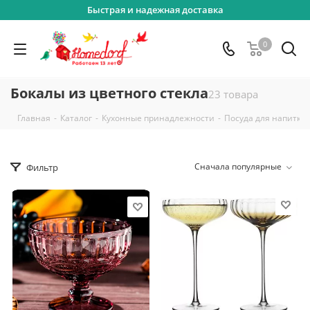
Быстрая и надежная доставка
0
Бокалы из цветного стекла
23 товара
-
-
-
Главная
Каталог
Кухонные принадлежности
Посуда для напитко
Сначала популярные
Фильтр