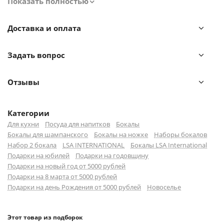
Показать полностью
Wine Culture — коллекция барного стекла для
сервировки лучших сортов красного и белого вина со
Доставка и оплата
всего мира, а также других благородных напитков.
Стильные бокалы и декантеры выполнены их
Задать вопрос
выдувного стекла и имеют необычную форму. Они
станут утонченным и стильным украшением любого
бара.
Отзывы
Иногда в готовом изделии из выдувного стекла
Категории
встречаются пузырьки воздуха — это не является
Для кухни
Посуда для напитков
Бокалы
браком.
Бокалы для шампанского
Бокалы на ножке
Наборы бокалов
Набор 2 бокала
LSA INTERNATIONAL
Бокалы LSA International
Подарки на юбилей
Подарки на годовщину
Подарки на новый год от 5000 рублей
Подарки на 8 марта от 5000 рублей
Подарки на день Рождения от 5000 рублей
Новоселье
Этот товар из подборок