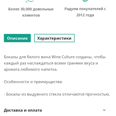
Радуем покупателей с
Более 30,000 довольных
2012 года
клиентов
Описание
Характеристики
Бокалы для белого вина Wine Culture созданы, чтобы
каждый раз наслаждаться всеми гранями вкуса и
аромата любимого напитка.
Особенности и преимущества:
- Бокалы из выдувного стекла отличаются прочностью,
высокой прозрачностью, не имеют производственных
швов, благодаря чему выглядят эстетично и изысканно.
Доставка и оплата
- Чаша элегантной, сужающейся к верху формы, имеет