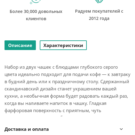
Радуем покупателей с
Более 30,000 довольных
2012 года
клиентов
Описание
Характеристики
Набор из двух чашек с блюдцами глубокого серого
цвета идеально подходит для подачи кофе — к завтраку
в будний день или к праздничному столу. Сдержанный
скандинавский дизайн станет украшением вашей
кухни, а необычная форма будет радовать каждый раз,
когда вы наливаете напиток в чашку. Гладкая
фарфоровая поверхность с приятным, чуть
приглушенным глянцем благородно выглядит и вместе
с тем очень практична — не царапается и легко
Доставка и оплата
отмывается. Чашки и блюдца можно дополнить