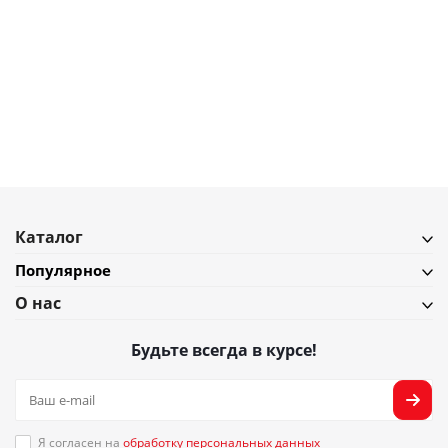
2 300
₽
Набор чайных пар Liberty Jones contour, 250 мл, 2 шт.
В наличии
Подробнее
Каталог
Популярное
О нас
Будьте всегда в курсе!
Я согласен на
обработку персональных данных