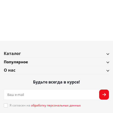
Набор кухонных инструментов Joseph Joseph Elevate Carousel
Коллекция 100
В наличии
Подробнее
Каталог
Популярное
О нас
Будьте всегда в курсе!
Я согласен на
обработку персональных данных