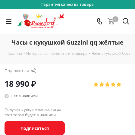
Гарантия качества товара
0
Часы с кукушкой Guzzini qq жёлтые
-
-
Часы с кукушкой Guzzin
Главная
Интересные предметы интерьера
Поделиться
18 990
₽
Нет в наличии
Получить уведомление, когда
этот товар будет в наличии
Подписаться