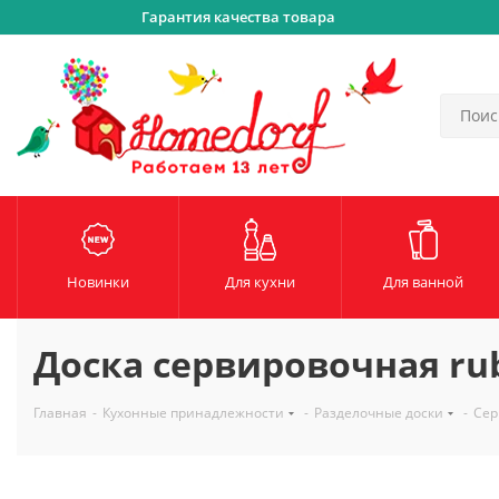
Гарантия качества товара
Новинки
Для кухни
Для ванной
Доска сервировочная rubr
Главная
-
Кухонные принадлежности
-
Разделочные доски
-
Сер