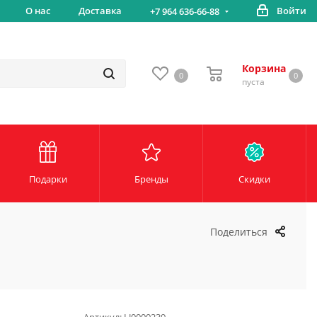
вка
О нас
Доставка
Войти
Беспл
+7 964 636-66-88
Корзина
0
0
пуста
Подарки
Бренды
Скидки
Поделиться