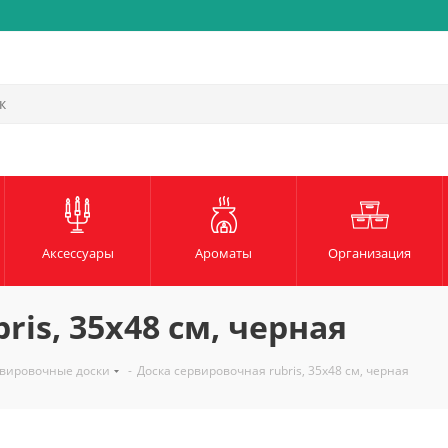
Быстрая и надежная доста
Аксессуары
Ароматы
Организация
is, 35х48 см, черная
вировочные доски
-
Доска сервировочная rubris, 35х48 см, черная