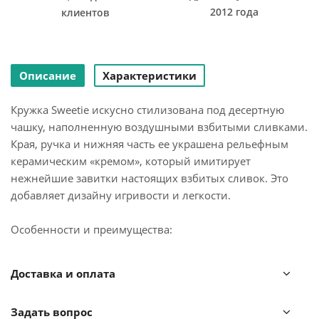
2012 года
клиентов
Описание
Характеристики
Кружка Sweetie искусно стилизована под десертную
чашку, наполненную воздушными взбитыми сливками.
Края, ручка и нижняя часть ее украшена рельефным
керамическим «кремом», который имитирует
нежнейшие завитки настоящих взбитых сливок. Это
добавляет дизайну игривости и легкости.
Особенности и преимущества:
- Нежные пастельные тона в сочетании с бархатистой
Доставка и оплата
матовой глазурью создают ощущение настоящего
десерта.
Задать вопрос
- Несмотря на декоративную сложность, форма