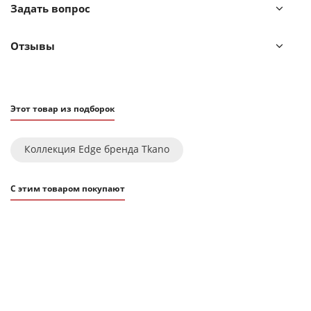
Задать вопрос
• Можно использовать в микроволновой печи
• Можно мыть в посудомоечной машине
Отзывы
• Можно использовать в духовке при температуре не
более 180° C
• Можно замораживать
Этот товар из подборок
Коллекция Edge бренда Tkano
С этим товаром покупают