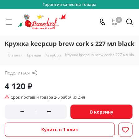
Гарантия качества товара
0
Кружка keepcup brew cork s 227 мл black
-
-
-
Кружка keepcup brew cork s 227 мл black
Главная
Бренды
KeepCup
Поделиться
4 120
₽
Срок поставки товара 2-5 рабочих дня
В корзину
Купить в 1 клик