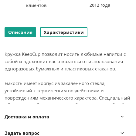
2012 года
клиентов
Описание
Характеристики
Кружка KeepCup позволит носить любимые напитки с
собой и вдохновит вас отказаться от использования
одноразовых бумажных и пластиковых стаканов.
Емкость имеет корпус из закаленного стекла,
устойчивый к термическим воздействиям и
повреждениям механического характера. Специальный
ободок из пробкового дерева обеспечивает удобный
захват, предотвращает выскальзывание, защищает руки
Доставка и оплата
от случайных ожогов. Крышка изготовлена из
экологичного пластика, в составе которого отсутствуют
Задать вопрос
вредные соединения, такие как бисфенол-А, свинец,