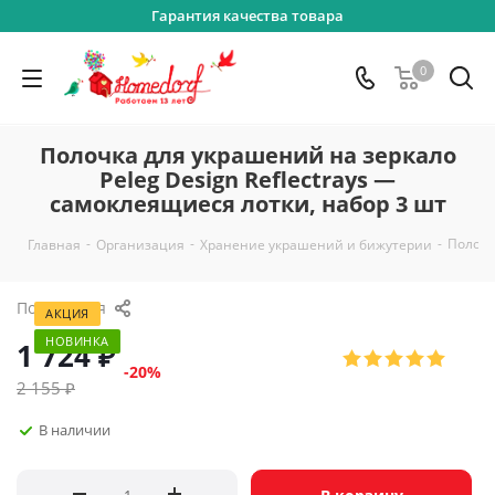
Гарантия качества товара
0
Полочка для украшений на зеркало
Peleg Design Reflectrays —
самоклеящиеся лотки, набор 3 шт
-
-
-
Полочк
Главная
Организация
Хранение украшений и бижутерии
Поделиться
АКЦИЯ
НОВИНКА
1 724
₽
-
20
%
2 155
₽
В наличии