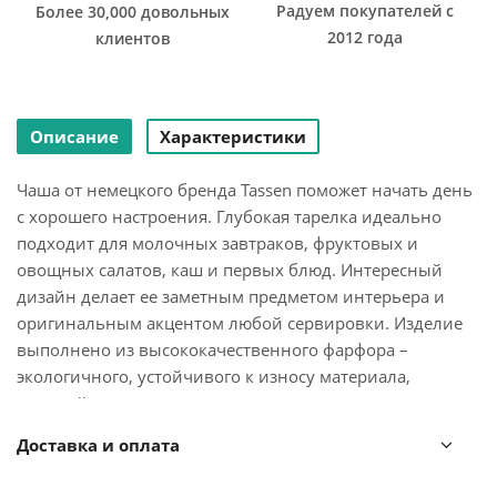
Радуем покупателей с
Более 30,000 довольных
2012 года
клиентов
Описание
Характеристики
Чаша от немецкого бренда Tassen поможет начать день
с хорошего настроения. Глубокая тарелка идеально
подходит для молочных завтраков, фруктовых и
овощных салатов, каш и первых блюд. Интересный
дизайн делает ее заметным предметом интерьера и
оригинальным акцентом любой сервировки. Изделие
выполнено из высококачественного фарфора –
экологичного, устойчивого к износу материала,
который не впитывает загрязнения и позволяет
сохранять посуде привлекательный вид долгие годы.
Доставка и оплата
Материал: фарфор. Диаметр: 15 см. Высота: 10 см.