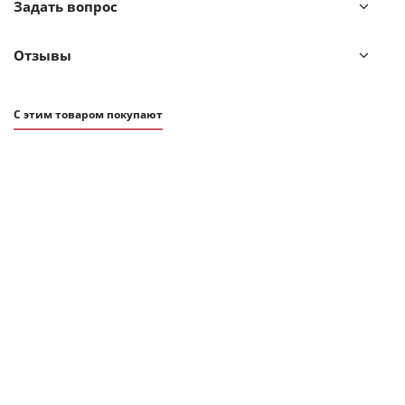
Задать вопрос
Отзывы
С этим товаром покупают
СОВЕТУЕМ
6 290
₽
Набор из 2 чашек Tassen joking & tasty 350 мл белый
В наличии