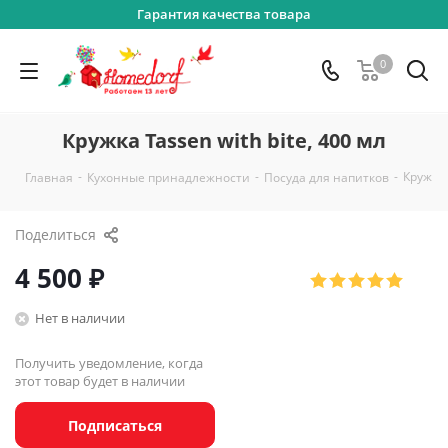
Гарантия качества товара
0
Кружка Tassen with bite, 400 мл
-
-
-
Кружка 
Главная
Кухонные принадлежности
Посуда для напитков
Поделиться
4 500
₽
Нет в наличии
Получить уведомление, когда
этот товар будет в наличии
Подписаться