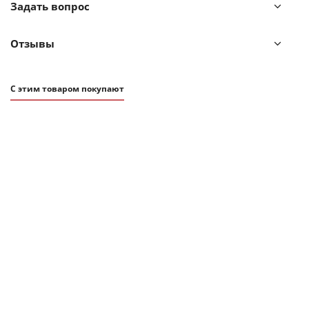
Задать вопрос
Отзывы
С этим товаром покупают
6 600
₽
Чайная пара Tassen talent william shakespeare, 260 мл, белая
В наличии